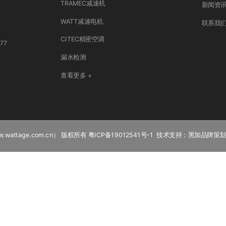
TRAMEC减速机
新闻资
WATT减速电机
联系我
CITEC精密空调
77
漏水检测
查看更多 +
.wattage.com.cn） 版权所有
粤ICP备19012541号-1
技术支持：
黑加品牌策划