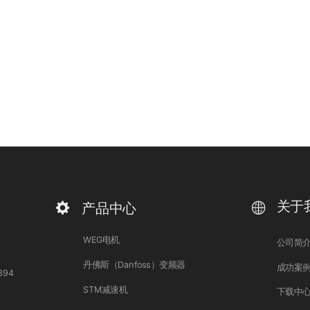
关于
产品中心
WEG电机
公司简
丹佛斯（Danfoss）变频器
成功案
394
STM减速机
下载中