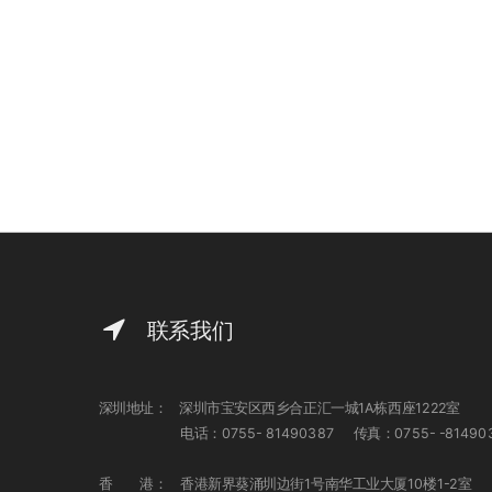
联系我们
深圳地址：
深圳市宝安区西乡合正汇一城1A栋西座1222室
电话：0755- 81490387 传真：0755- -81490
香 港：
香港新界葵涌圳边街1号南华工业大厦10楼1-2室