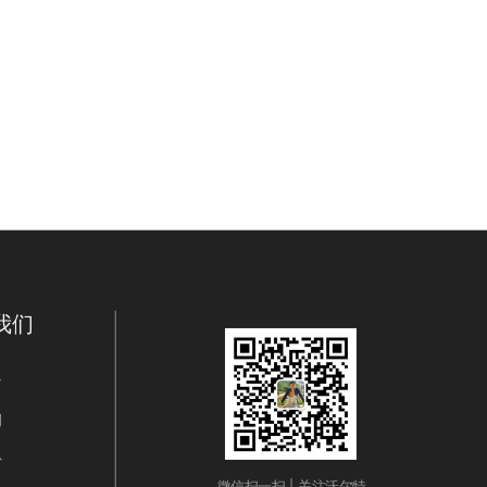
我们
介
例
心
微信扫一扫 | 关注沃尔特